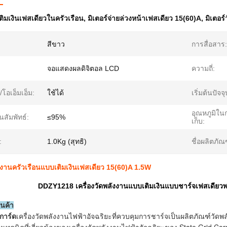
เติมเงินเฟสเดียวในครัวเรือน
,
มิเตอร์จ่ายล่วงหน้าเฟสเดียว 15(60)A
,
มิเตอร
สีขาว
การสื่อสาร:
จอแสดงผลดิจิตอล LCD
ความถี่:
/โอเอ็มเอ็ม:
ใช้ได้
เริ่มต้นปัจจุ
อุณหภูมิใน
นสัมพัทธ์:
≤95%
เก็บ:
:
1.0Kg (สุทธิ)
ชื่อผลิตภัณ
ังงานครัวเรือนแบบเติมเงินเฟสเดียว 15(60)A 1.5W
DDZY1218 เครื่องวัดพลังงานแบบเติมเงินแบบชาร์จเฟสเดียวพร
ินค้า
การ์ด
เครื่องวัดพลังงานไฟฟ้าอัจฉริยะที่ควบคุมการชาร์จเป็นผลิตภัณฑ์วัด