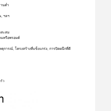
งานต่ำ
น, ฯลฯ
้าสะสม
ือนหรือพรอมต์
การณ์, โครงสร้างที่แข็งแกร่ง, การปิดผนึกที่ดี
รัว