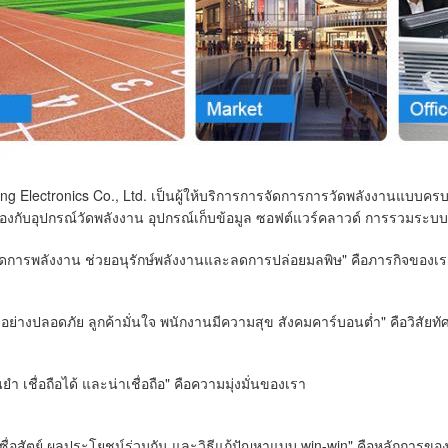
ing Electronics Co., Ltd. เป็นผู้ให้บริการการจัดการการวัดพลังงานแบบค
ยวข้องกับอุปกรณ์วัดพลังงาน อุปกรณ์เก็บข้อมูล ซอฟต์แวร์คลาวด์ การรวม
รจัดการพลังงาน ช่วยอนุรักษ์พลังงานและลดการปล่อยมลพิษ" คือภารกิจของเ
อย่างปลอดภัย ลูกค้ามั่นใจ พนักงานมีความสุข สังคมคาร์บอนต่ำ" คือวิสัยท
นยำ เชื่อถือได้ และน่าเชื่อถือ" คือความมุ่งมั่นของเรา
่ซื่อสัตย์ ผลประโยชน์ร่วมกัน และวิธีแก้ปัญหาแบบ win-win" คือหลักการขอ