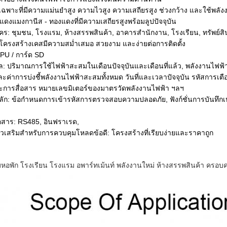
เฉพาะที่มีความแม่นยำสูง ความไวสูง ความเสถียรสูง ช่วงกว้าง และใช้พลัง
แดงแมงกานีส - ทองแดงที่มีความเสถียรสูงพร้อมลูปปัจจุบัน
ัคร: ชุมชน, โรงแรม, ห้างสรรพสินค้า, อาคารสำนักงาน, โรงเรียน, ทรัพย์สิ
ครงสร้างเคสมีความสม่ำเสมอ สวยงาม และง่ายต่อการติดตั้ง
CPU / การ์ด SD
ูล: ปริมาณการใช้ไฟฟ้าสะสมในเดือนปัจจุบันและเดือนที่แล้ว, พลังงานไฟฟ
และค่าการบ่งชี้พลังงานไฟฟ้าสะสมทั้งหมด วันที่และเวลาปัจจุบัน รหัสการเต
การสื่อสาร หมายเลขมิเตอร์ของมาตรวัดพลังงานไฟฟ้า ฯลฯ
นหลัก: ข้อกำหนดการเข้ารหัสการตรวจสอบความปลอดภัย, ฟังก์ชั่นการบันทึกเหตุ
ื่อสาร: RS485, อินฟราเรด,
ตัวเสริมสำหรับการควบคุมโหลดข้อดี: โครงสร้างที่เรียบง่ายและราคาถูก
หอพัก โรงเรียน โรงแรม อพาร์ทเม้นท์ พลังงานใหม่ ห้างสรรพสินค้า ครอบค