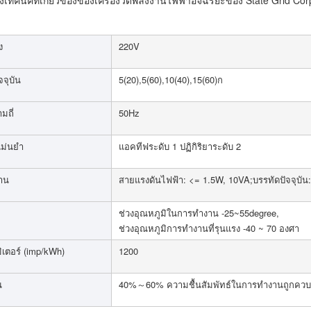
ทคนิคที่เกี่ยวข้องของเครื่องวัดพลังงานไฟฟ้าอัจฉริยะของ State Grid Cor
ง
220V
จุบัน
5(20),5(60),10(40),15(60)ก
มถี่
50Hz
ม่นยำ
แอคทีฟระดับ 1 ปฏิกิริยาระดับ 2
งาน
สายแรงดันไฟฟ้า: <= 1.5W, 10VA;บรรทัดปัจจุบัน
ช่วงอุณหภูมิในการทำงาน -25~55degree,
ช่วงอุณหภูมิการทำงานที่รุนแรง -40 ~ 70 องศา
มิเตอร์ (imp/kWh)
1200
น
40%～60% ความชื้นสัมพัทธ์ในการทำงานถูกคว