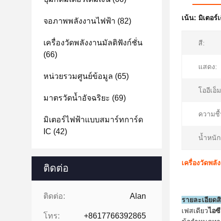
เน้น:
มิเตอร์
จอภาพพลังงานไฟฟ้า
(82)
เครื่องวัดพลังงานมัลติฟังก์ชั่น
สี:
(66)
แสดง:
หน่วยรวมศูนย์ข้อมูล
(65)
โออีเอ็ม
มาตรวัดน้ำอัจฉริยะ
(69)
ความชื้
มิเตอร์ไฟฟ้าแบบสมาร์ทการ์ด
IC
(42)
น้ำหนัก
เครื่องวัดพล
ติดต่อ
ติดต่อ:
Alan
รายละเอียดส
เฟสเดียว
ไอซี
โทร:
+8617766392865