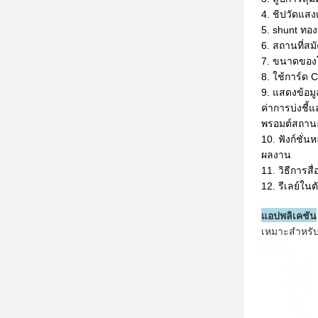
4. ชิปวัดแสง
5. shunt ทอง
6. สถานที่สม
7. ขนาดของโ
8. ใช้การ์ด 
9. แสดงข้อม
ค่าการบ่งชี้
พรอมต์สถานะ
10. ฟังก์ชั่
ผลงาน
11. วิธีการส
12. รีเลย์ใน
แอปพลิเคชัน
เหมาะสำหรับ