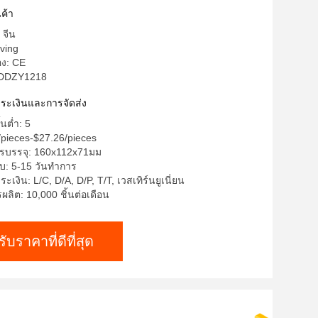
ค้า
 จีน
aving
อง: CE
 DDZY1218
ำระเงินและการจัดส่ง
้นต่ำ: 5
/pieces-$27.26/pieces
รบรรจุ: 160x112x71มม
บ: 5-15 วันทำการ
ะเงิน: L/C, D/A, D/P, T/T, เวสเทิร์นยูเนี่ยน
ิต: 10,000 ชิ้นต่อเดือน
รับราคาที่ดีที่สุด