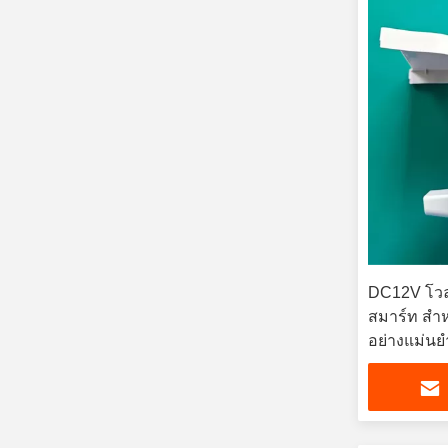
DC12V โวลเต
สมาร์ท สํา
อย่างแม่นยํ