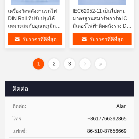
เครื่องวัดพลังงานรถไฟ
IEC62052-11 เป็นไปตาม
DIN Rail ที่ปรับปรุงให้
มาตรฐานสมาร์ทการ์ด IC
เหมาะสมกับอุณหภูมิการ
มิเตอร์ไฟฟ้าติดผนังราง DIN
ทํางานจาก ลบ 25 องศา
การติดตั้งอุณหภูมิการจัด
รับราคาที่ดีที่สุด
รับราคาที่ดีที่สุด
เซลเซียส ถึง บวก 55
เก็บลบ 40°C ถึง PLUS
องศาเซลเซียส
70°C
1
2
3
ติดต่อ
ติดต่อ:
Alan
โทร:
+8617766392865
แฟกซ์:
86-510-87656669