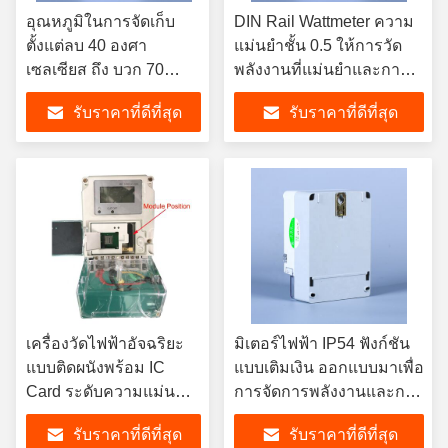
อุณหภูมิในการจัดเก็บ
DIN Rail Wattmeter ความ
ตั้งแต่ลบ 40 องศา
แม่นยําชั้น 0.5 ให้การวัด
เซลเซียส ถึง บวก 70
พลังงานที่แม่นยําและการ
องศาเซลเซียส สมาร์ทไอ
ประเมินผลการทํางานของ
รับราคาที่ดีที่สุด
รับราคาที่ดีที่สุด
ซีการ์ดมิเตอร์ไฟฟ้า เป็น
ระบบไฟฟ้า
ไปตามมาตรฐาน
IEC62053 21 เหมาะ
สำหรับเชิงพาณิชย์
เครื่องวัดไฟฟ้าอัจฉริยะ
มิเตอร์ไฟฟ้า IP54 ฟังก์ชัน
แบบติดผนังพร้อม IC
แบบเติมเงิน ออกแบบมาเพื่อ
Card ระดับความแม่นยำ
การจัดการพลังงานและการ
Class 2 โซลูชันการตรวจ
ประมวลผลการชำระเงินที่
รับราคาที่ดีที่สุด
รับราคาที่ดีที่สุด
สอบพลังงานสำหรับระบบ
ปลอดภัยในภาคส่วนต่างๆ