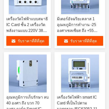
เครื่องวัดไฟฟ้าแบบสมาธิ
มิเตอร์อัจฉริยะคลาส 1
IC Card ชั้น 2 เครื่องวัด
อุณหภูมิการทำงาน -25
พลังงานแบบ 220V 380V
องศาเซลเซียส ถึง +55
230V พร้อมการชําระเงิน
องศาเซลเซียส โซลูชัน
รับราคาที่ดีที่สุด
รับราคาที่ดีที่สุด
ผ่านสมาธิ Card และ
สำหรับการวัดพลังงานโครง
ความแม่นยําในการวัดสูง
ข่ายอัจฉริยะ
อุณหภูมิการเก็บรักษา ลบ
เครื่องวัดไฟฟ้า smart IC
40 องศา ถึง บวก 70
Card ที่เป็นไปตาม
องศา การ์ด Smart IC
มาตรฐาน IEC62052-11