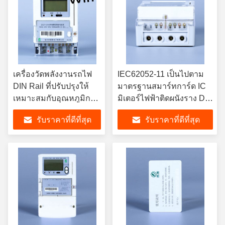
เครื่องวัดพลังงานรถไฟ
IEC62052-11 เป็นไปตาม
DIN Rail ที่ปรับปรุงให้
มาตรฐานสมาร์ทการ์ด IC
เหมาะสมกับอุณหภูมิการ
มิเตอร์ไฟฟ้าติดผนังราง DIN
ทํางานจาก ลบ 25 องศา
การติดตั้งอุณหภูมิการจัด
รับราคาที่ดีที่สุด
รับราคาที่ดีที่สุด
เซลเซียส ถึง บวก 55
เก็บลบ 40°C ถึง PLUS
องศาเซลเซียส
70°C