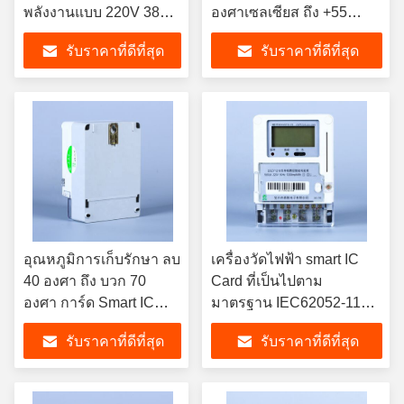
พลังงานแบบ 220V 380V
องศาเซลเซียส ถึง +55
230V พร้อมการชําระเงิน
องศาเซลเซียส โซลูชัน
รับราคาที่ดีที่สุด
รับราคาที่ดีที่สุด
ผ่านสมาธิ Card และ
สำหรับการวัดพลังงานโครง
ความแม่นยําในการวัดสูง
ข่ายอัจฉริยะ
อุณหภูมิการเก็บรักษา ลบ
เครื่องวัดไฟฟ้า smart IC
40 องศา ถึง บวก 70
Card ที่เป็นไปตาม
องศา การ์ด Smart IC
มาตรฐาน IEC62052-11
เครื่องวัดไฟฟ้าที่มีจอ
พร้อมจอ LCD และฟังก์ชัน
รับราคาที่ดีที่สุด
รับราคาที่ดีที่สุด
LCD LED ออกแบบเพื่อ
การอ่านจากระยะไกลของ
วัดพลังงาน
เครื่องวัด