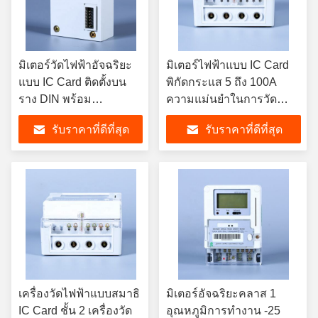
มิเตอร์วัดไฟฟ้าอัจฉริยะ
มิเตอร์ไฟฟ้าแบบ IC Card
แบบ IC Card ติดตั้งบน
พิกัดกระแส 5 ถึง 100A
ราง DIN พร้อม
ความแม่นยำในการวัด
โครงสร้างที่ทนทาน
ระดับ Class 0.5 ออกแบบ
รับราคาที่ดีที่สุด
รับราคาที่ดีที่สุด
อุณหภูมิการทำงานตั้งแต่
มาเพื่อการจัดการพลังงาน
ลบ 25 องศาเซลเซียส ถึง
ในระบบโครงข่ายไฟฟ้า
บวก 55 องศาเซลเซียส
อัจฉริยะ
เครื่องวัดไฟฟ้าแบบสมาธิ
มิเตอร์อัจฉริยะคลาส 1
IC Card ชั้น 2 เครื่องวัด
อุณหภูมิการทำงาน -25