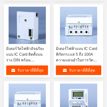
ชําระเงินที่แม่นยํา
มิเตอร์วัดไฟฟ้าอัจฉริยะ
มิเตอร์ไฟฟ้าแบบ IC Card
แบบ IC Card ติดตั้งบน
พิกัดกระแส 5 ถึง 100A
ราง DIN พร้อม
ความแม่นยำในการวัด
โครงสร้างที่ทนทาน
ระดับ Class 0.5 ออกแบบ
รับราคาที่ดีที่สุด
รับราคาที่ดีที่สุด
อุณหภูมิการทำงานตั้งแต่
มาเพื่อการจัดการพลังงาน
ลบ 25 องศาเซลเซียส ถึง
ในระบบโครงข่ายไฟฟ้า
บวก 55 องศาเซลเซียส
อัจฉริยะ