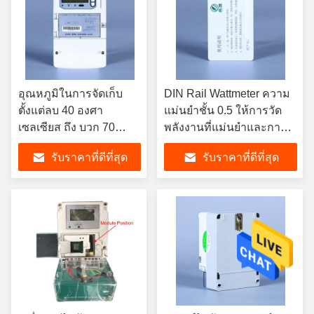
อุณหภูมิในการจัดเก็บ
DIN Rail Wattmeter ความ
ตั้งแต่ลบ 40 องศา
แม่นยําชั้น 0.5 ให้การวัด
เซลเซียส ถึง บวก 70
พลังงานที่แม่นยําและการ
องศาเซลเซียส สมาร์ทไอ
ประเมินผลการทํางานของ
รับราคาที่ดีที่สุด
รับราคาที่ดีที่สุด
ซีการ์ดมิเตอร์ไฟฟ้า เป็น
ระบบไฟฟ้า
ไปตามมาตรฐาน
IEC62053 21 เหมาะ
สำหรับเชิงพาณิชย์